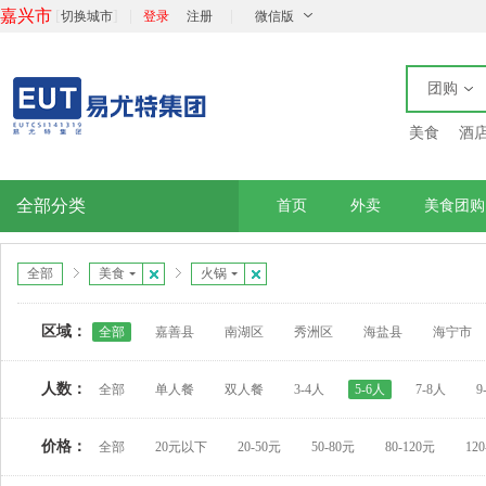
嘉兴市
[
]
|
|
切换城市
登录
注册
微信版
团购
美食
酒
全部分类
首页
外卖
美食团购
全部
美食
火锅
区域：
全部
嘉善县
南湖区
秀洲区
海盐县
海宁市
人数：
全部
单人餐
双人餐
3-4人
5-6人
7-8人
9
价格：
全部
20元以下
20-50元
50-80元
80-120元
12