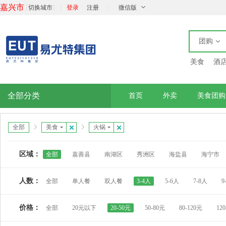
嘉兴市
[
]
|
|
切换城市
登录
注册
微信版
团购
美食
酒
全部分类
首页
外卖
美食团购
全部
美食
火锅
区域：
全部
嘉善县
南湖区
秀洲区
海盐县
海宁市
人数：
全部
单人餐
双人餐
3-4人
5-6人
7-8人
9
价格：
全部
20元以下
20-50元
50-80元
80-120元
12