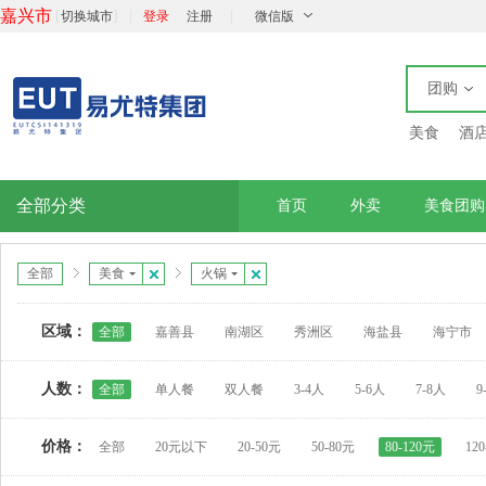
嘉兴市
[
]
|
|
切换城市
登录
注册
微信版
团购
美食
酒
全部分类
首页
外卖
美食团购
全部
美食
火锅
区域：
全部
嘉善县
南湖区
秀洲区
海盐县
海宁市
人数：
全部
单人餐
双人餐
3-4人
5-6人
7-8人
9
价格：
全部
20元以下
20-50元
50-80元
80-120元
12