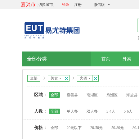
嘉兴市
[
]
|
|
切换城市
登录
注册
微信版
全部分类
首页
外卖
全部
美食
火锅
区域：
全部
嘉善县
南湖区
秀洲区
海盐县
人数：
全部
单人餐
双人餐
3-4人
5-6人
价格：
全部
20元以下
20-50元
50-80元
80-