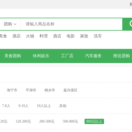
团购
美食
酒店
火锅
料理
酒店
电影
家政
洗车
美食团购
休闲娱乐
工厂店
汽车服务
附近团购
海宁市
平湖市
桐乡市
嘉兴港区
7-8人
9-10人
10人以上
其他
120元
120-200元
200-500元
500-800元
800元以上