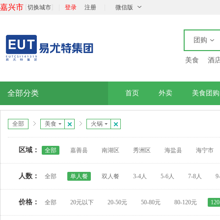
嘉兴市
[
]
|
|
切换城市
登录
注册
微信版
团购
美食
酒
全部分类
首页
外卖
美食团购
全部
美食
火锅
区域：
全部
嘉善县
南湖区
秀洲区
海盐县
海宁市
人数：
全部
单人餐
双人餐
3-4人
5-6人
7-8人
9
价格：
全部
20元以下
20-50元
50-80元
80-120元
12