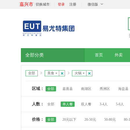
嘉兴市
[
]
|
|
切换城市
登录
注册
微信版
全部分类
首页
外卖
全部
美食
火锅
区域：
全部
嘉善县
南湖区
秀洲区
海盐县
人数：
全部
单人餐
双人餐
3-4人
5-6人
价格：
全部
20元以下
20-50元
50-80元
80-