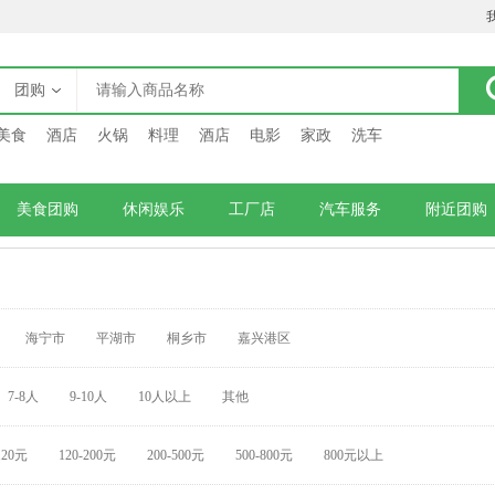
团购
美食
酒店
火锅
料理
酒店
电影
家政
洗车
美食团购
休闲娱乐
工厂店
汽车服务
附近团购
海宁市
平湖市
桐乡市
嘉兴港区
7-8人
9-10人
10人以上
其他
120元
120-200元
200-500元
500-800元
800元以上