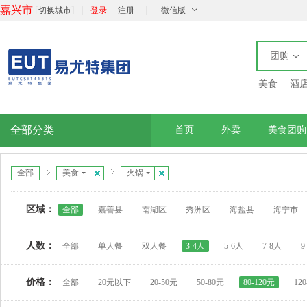
嘉兴市
[
]
|
|
切换城市
登录
注册
微信版
团购
美食
酒
全部分类
首页
外卖
美食团购
全部
美食
火锅
区域：
全部
嘉善县
南湖区
秀洲区
海盐县
海宁市
人数：
全部
单人餐
双人餐
3-4人
5-6人
7-8人
9
价格：
全部
20元以下
20-50元
50-80元
80-120元
12