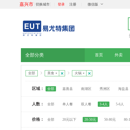
嘉兴市
[
]
|
|
切换城市
登录
注册
微信版
全部分类
首页
外卖
全部
美食
火锅
区域：
全部
嘉善县
南湖区
秀洲区
海盐县
人数：
全部
单人餐
双人餐
3-4人
5-6人
价格：
全部
20元以下
20-50元
50-80元
80-