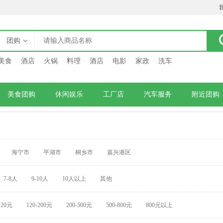
团购
美食
酒店
火锅
料理
酒店
电影
家政
洗车
美食团购
休闲娱乐
工厂店
汽车服务
附近团购
海宁市
平湖市
桐乡市
嘉兴港区
7-8人
9-10人
10人以上
其他
120元
120-200元
200-500元
500-800元
800元以上