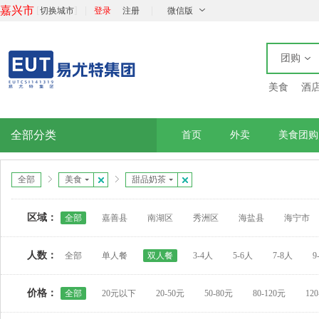
嘉兴市
[
]
|
|
切换城市
登录
注册
微信版
团购
美食
酒
全部分类
首页
外卖
美食团购
全部
美食
甜品奶茶
区域：
全部
嘉善县
南湖区
秀洲区
海盐县
海宁市
人数：
全部
单人餐
双人餐
3-4人
5-6人
7-8人
9
价格：
全部
20元以下
20-50元
50-80元
80-120元
12