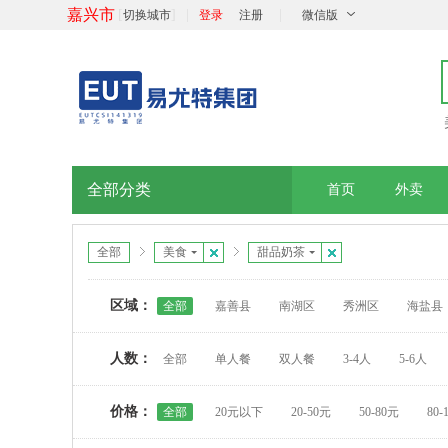
嘉兴市
[
]
|
|
切换城市
登录
注册
微信版
全部分类
首页
外卖
全部
美食
甜品奶茶
区域：
全部
嘉善县
南湖区
秀洲区
海盐县
人数：
全部
单人餐
双人餐
3-4人
5-6人
价格：
全部
20元以下
20-50元
50-80元
80-