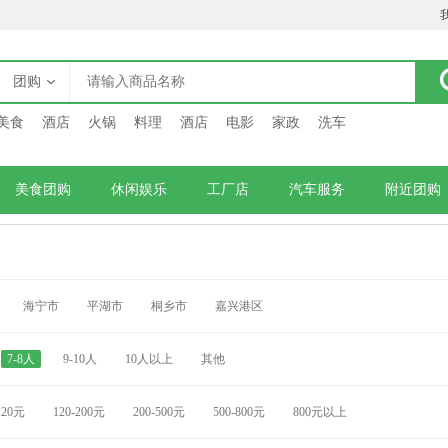
团购
美食
酒店
火锅
料理
酒店
电影
家政
洗车
美食团购
休闲娱乐
工厂店
汽车服务
附近团购
海宁市
平湖市
桐乡市
嘉兴港区
7-8人
9-10人
10人以上
其他
120元
120-200元
200-500元
500-800元
800元以上