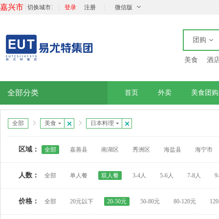
嘉兴市
[
]
|
|
切换城市
登录
注册
微信版
团购
美食
酒
全部分类
首页
外卖
美食团购
全部
美食
日本料理
区域：
全部
嘉善县
南湖区
秀洲区
海盐县
海宁市
人数：
全部
单人餐
双人餐
3-4人
5-6人
7-8人
9
价格：
全部
20元以下
20-50元
50-80元
80-120元
12