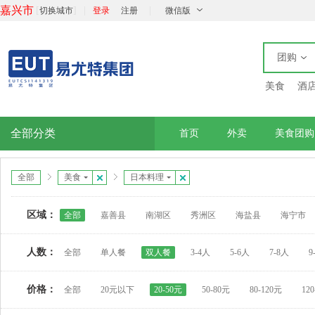
嘉兴市
[
]
|
|
切换城市
登录
注册
微信版
团购
美食
酒
全部分类
首页
外卖
美食团购
全部
美食
日本料理
区域：
全部
嘉善县
南湖区
秀洲区
海盐县
海宁市
人数：
全部
单人餐
双人餐
3-4人
5-6人
7-8人
9
价格：
全部
20元以下
20-50元
50-80元
80-120元
12