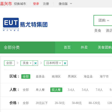
嘉兴市
[
]
|
|
切换城市
登录
注册
微信版
团购
美食
酒
全部分类
首页
外卖
美食团购
全部
美食
日本料理
区域：
全部
嘉善县
南湖区
秀洲区
海盐县
海宁市
人数：
全部
单人餐
双人餐
3-4人
5-6人
7-8人
9
价格：
全部
20元以下
20-50元
50-80元
80-120元
12