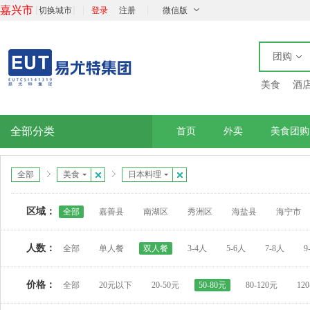
嘉兴市
[
]
|
|
切换城市
登录
注册
微信版
团购
美食
酒
全部分类
首页
外卖
美食团购
全部
美食
日本料理
区域：
全部
嘉善县
南湖区
秀洲区
海盐县
海宁市
人数：
全部
单人餐
双人餐
3-4人
5-6人
7-8人
9
价格：
全部
20元以下
20-50元
50-80元
80-120元
12