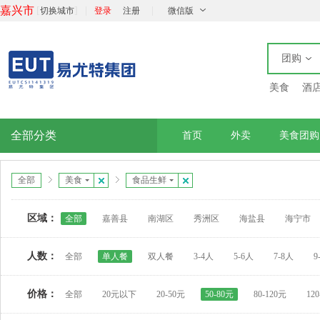
嘉兴市
[
]
|
|
切换城市
登录
注册
微信版
团购
美食
酒
全部分类
首页
外卖
美食团购
全部
美食
食品生鲜
区域：
全部
嘉善县
南湖区
秀洲区
海盐县
海宁市
人数：
全部
单人餐
双人餐
3-4人
5-6人
7-8人
9
价格：
全部
20元以下
20-50元
50-80元
80-120元
12