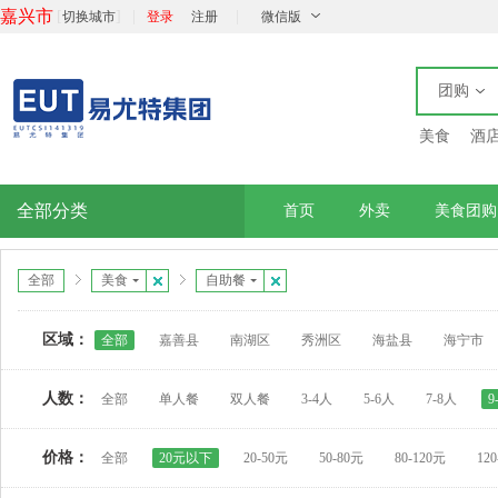
嘉兴市
[
]
|
|
切换城市
登录
注册
微信版
团购
美食
酒
全部分类
首页
外卖
美食团购
全部
美食
自助餐
区域：
全部
嘉善县
南湖区
秀洲区
海盐县
海宁市
人数：
全部
单人餐
双人餐
3-4人
5-6人
7-8人
9
价格：
全部
20元以下
20-50元
50-80元
80-120元
12