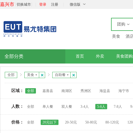
嘉兴市
[
]
|
|
切换城市
登录
注册
微信版
团购
美食
酒
全部分类
首页
外卖
美食团购
全部
美食
自助餐
区域：
全部
嘉善县
南湖区
秀洲区
海盐县
海宁市
人数：
全部
单人餐
双人餐
3-4人
5-6人
7-8人
9
价格：
全部
20元以下
20-50元
50-80元
80-120元
12