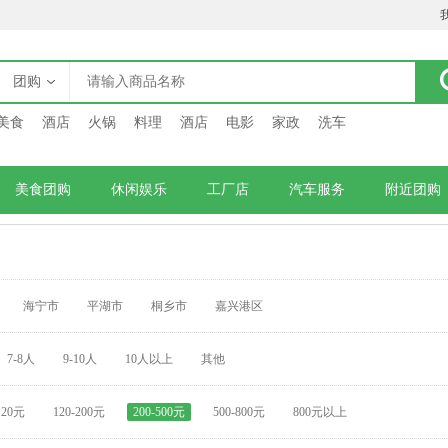
团购
美食
酒店
火锅
料理
酒店
电影
家政
洗车
美食团购
休闲娱乐
工厂店
汽车服务
附近团购
海宁市
平湖市
桐乡市
嘉兴港区
7-8人
9-10人
10人以上
其他
120元
120-200元
200-500元
500-800元
800元以上