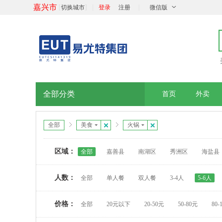
嘉兴市
[
]
|
|
切换城市
登录
注册
微信版
全部分类
首页
外卖
全部
美食
火锅
区域：
全部
嘉善县
南湖区
秀洲区
海盐县
人数：
全部
单人餐
双人餐
3-4人
5-6人
价格：
全部
20元以下
20-50元
50-80元
80-