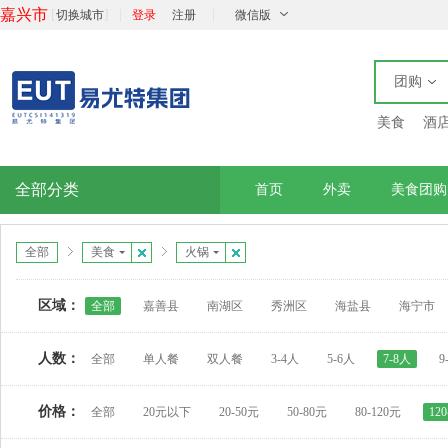
嘉兴市
[
]
|
|
切换城市
登录
注册
微信版
团购
美食
酒
全部分类
首页
外卖
美食团购
全部
美食
火锅
区域：
全部
嘉善县
南湖区
秀洲区
海盐县
海宁市
人数：
全部
单人餐
双人餐
3-4人
5-6人
7-8人
9
价格：
全部
20元以下
20-50元
50-80元
80-120元
12