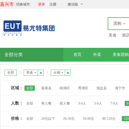
嘉兴市
[
]
|
|
切换城市
登录
注册
微信版
团购
美食
酒
全部分类
首页
外卖
美食团购
全部
美食
火锅
区域：
全部
嘉善县
南湖区
秀洲区
海盐县
海宁市
人数：
全部
单人餐
双人餐
3-4人
5-6人
7-8人
9
价格：
全部
20元以下
20-50元
50-80元
80-120元
12