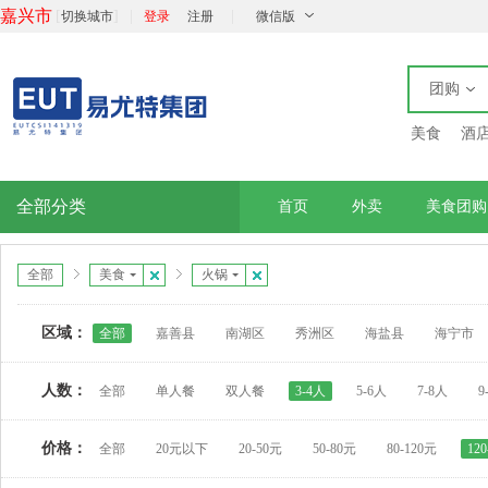
嘉兴市
[
]
|
|
切换城市
登录
注册
微信版
团购
美食
酒
全部分类
首页
外卖
美食团购
全部
美食
火锅
区域：
全部
嘉善县
南湖区
秀洲区
海盐县
海宁市
人数：
全部
单人餐
双人餐
3-4人
5-6人
7-8人
9
价格：
全部
20元以下
20-50元
50-80元
80-120元
12