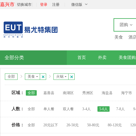
嘉兴市
[
]
|
|
切换城市
登录
注册
微信版
团购
美食
酒
全部分类
首页
外卖
美食团购
全部
美食
火锅
区域：
全部
嘉善县
南湖区
秀洲区
海盐县
海宁市
人数：
全部
单人餐
双人餐
3-4人
5-6人
7-8人
9
价格：
全部
20元以下
20-50元
50-80元
80-120元
12