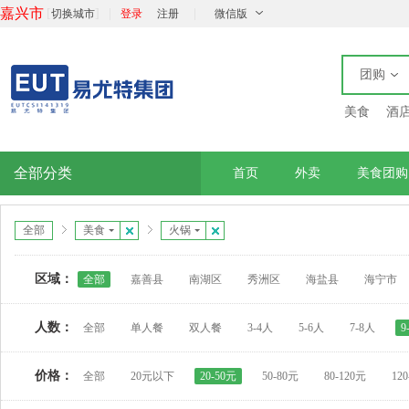
嘉兴市
[
]
|
|
切换城市
登录
注册
微信版
团购
美食
酒
全部分类
首页
外卖
美食团购
全部
美食
火锅
区域：
全部
嘉善县
南湖区
秀洲区
海盐县
海宁市
人数：
全部
单人餐
双人餐
3-4人
5-6人
7-8人
9
价格：
全部
20元以下
20-50元
50-80元
80-120元
12