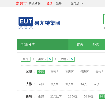
嘉兴市
[
]
|
|
切换城市
登录
注册
微信版
全部分类
首页
外卖
全部
美食
火锅
区域：
全部
嘉善县
南湖区
秀洲区
海盐县
人数：
全部
单人餐
双人餐
3-4人
5-6人
价格：
全部
20元以下
20-50元
50-80元
80-