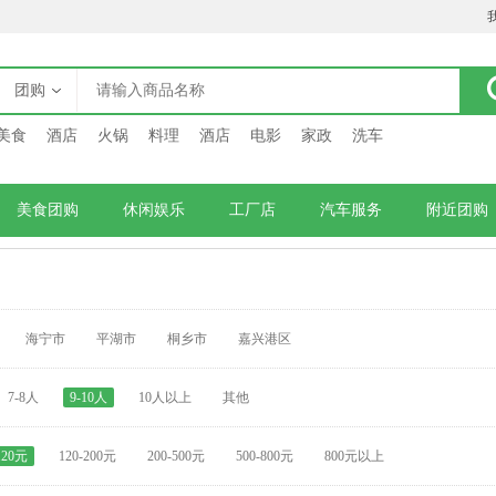
团购
美食
酒店
火锅
料理
酒店
电影
家政
洗车
美食团购
休闲娱乐
工厂店
汽车服务
附近团购
海宁市
平湖市
桐乡市
嘉兴港区
7-8人
9-10人
10人以上
其他
120元
120-200元
200-500元
500-800元
800元以上