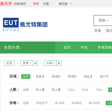
嘉兴市
[
]
|
|
切换城市
登录
注册
微信版
团购
美食
酒
全部分类
首页
外卖
美食团购
全部
美食
火锅
区域：
全部
嘉善县
南湖区
秀洲区
海盐县
海宁市
人数：
全部
单人餐
双人餐
3-4人
5-6人
7-8人
9
价格：
全部
20元以下
20-50元
50-80元
80-120元
12