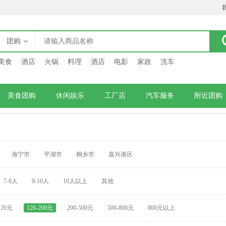
团购
美食
酒店
火锅
料理
酒店
电影
家政
洗车
美食团购
休闲娱乐
工厂店
汽车服务
附近团购
海宁市
平湖市
桐乡市
嘉兴港区
7-8人
9-10人
10人以上
其他
120元
120-200元
200-500元
500-800元
800元以上