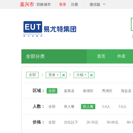
嘉兴市
[
]
|
|
切换城市
登录
注册
微信版
全部分类
首页
外卖
全部
美食
火锅
区域：
全部
嘉善县
南湖区
秀洲区
海盐县
人数：
全部
单人餐
双人餐
3-4人
5-6人
价格：
全部
20元以下
20-50元
50-80元
80-