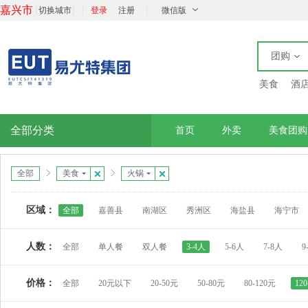
嘉兴市
[
]
|
|
切换城市
登录
注册
微信版
团购
美食
酒
全部分类
首页
外卖
美食团购
全部
美食
火锅
区域：
全部
嘉善县
南湖区
秀洲区
海盐县
海宁市
人数：
全部
单人餐
双人餐
3-4人
5-6人
7-8人
9
价格：
全部
20元以下
20-50元
50-80元
80-120元
12