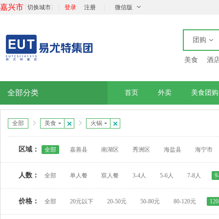
嘉兴市
[
]
|
|
切换城市
登录
注册
微信版
团购
美食
酒
全部分类
首页
外卖
美食团购
全部
美食
火锅
区域：
全部
嘉善县
南湖区
秀洲区
海盐县
海宁市
人数：
全部
单人餐
双人餐
3-4人
5-6人
7-8人
9
价格：
全部
20元以下
20-50元
50-80元
80-120元
12