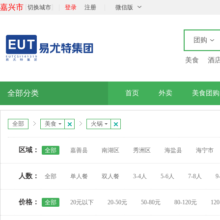
嘉兴市
[
]
|
|
切换城市
登录
注册
微信版
团购
美食
酒
全部分类
首页
外卖
美食团购
全部
美食
火锅
区域：
全部
嘉善县
南湖区
秀洲区
海盐县
海宁市
人数：
全部
单人餐
双人餐
3-4人
5-6人
7-8人
9
价格：
全部
20元以下
20-50元
50-80元
80-120元
12