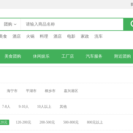
团购
美食
酒店
火锅
料理
酒店
电影
家政
洗车
美食团购
休闲娱乐
工厂店
汽车服务
附近团购
海宁市
平湖市
桐乡市
嘉兴港区
7-8人
9-10人
10人以上
其他
120元
120-200元
200-500元
500-800元
800元以上