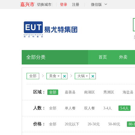
嘉兴市
[
]
|
|
切换城市
登录
注册
微信版
全部分类
首页
外卖
全部
美食
火锅
区域：
全部
嘉善县
南湖区
秀洲区
海盐县
人数：
全部
单人餐
双人餐
3-4人
5-6人
价格：
全部
20元以下
20-50元
50-80元
80-