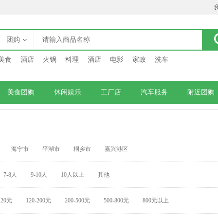
团购
美食
酒店
火锅
料理
酒店
电影
家政
洗车
美食团购
休闲娱乐
工厂店
汽车服务
附近团购
海宁市
平湖市
桐乡市
嘉兴港区
7-8人
9-10人
10人以上
其他
120元
120-200元
200-500元
500-800元
800元以上