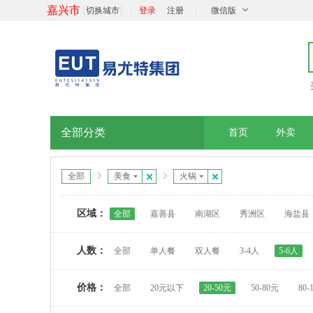
嘉兴市
[
]
|
|
切换城市
登录
注册
微信版
全部分类
首页
外卖
全部
美食
火锅
区域：
全部
嘉善县
南湖区
秀洲区
海盐县
人数：
全部
单人餐
双人餐
3-4人
5-6人
价格：
全部
20元以下
20-50元
50-80元
80-