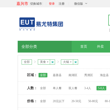
嘉兴市
[
]
|
|
切换城市
登录
注册
微信版
全部分类
首页
外卖
全部
美食
火锅
区域：
全部
嘉善县
南湖区
秀洲区
海盐县
人数：
全部
单人餐
双人餐
3-4人
5-6人
价格：
全部
20元以下
20-50元
50-80元
80-