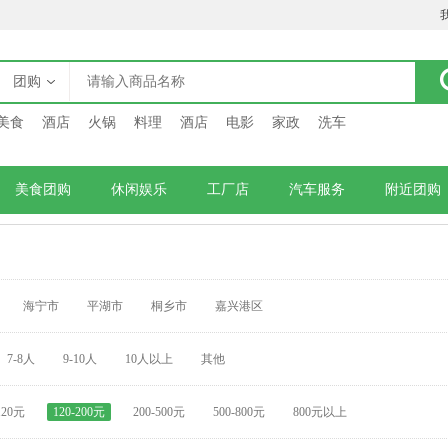
团购
美食
酒店
火锅
料理
酒店
电影
家政
洗车
美食团购
休闲娱乐
工厂店
汽车服务
附近团购
海宁市
平湖市
桐乡市
嘉兴港区
7-8人
9-10人
10人以上
其他
120元
120-200元
200-500元
500-800元
800元以上