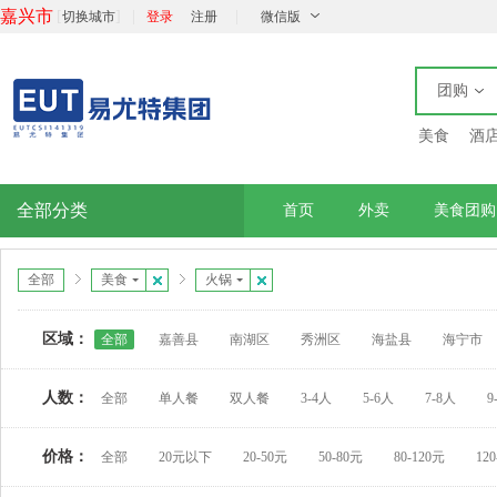
嘉兴市
[
]
|
|
切换城市
登录
注册
微信版
团购
美食
酒
全部分类
首页
外卖
美食团购
全部
美食
火锅
区域：
全部
嘉善县
南湖区
秀洲区
海盐县
海宁市
人数：
全部
单人餐
双人餐
3-4人
5-6人
7-8人
9
价格：
全部
20元以下
20-50元
50-80元
80-120元
12