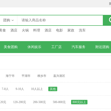
团购
美食
酒店
火锅
料理
酒店
电影
家政
洗车
美食团购
休闲娱乐
工厂店
汽车服务
附近团购
海宁市
平湖市
桐乡市
嘉兴港区
7-8人
9-10人
10人以上
其他
120元
120-200元
200-500元
500-800元
800元以上