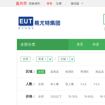
嘉兴市
[
]
|
|
切换城市
登录
注册
微信版
全部分类
首页
外卖
全部
美食
火锅
区域：
全部
嘉善县
南湖区
秀洲区
海盐县
人数：
全部
单人餐
双人餐
3-4人
5-6人
价格：
全部
20元以下
20-50元
50-80元
80-