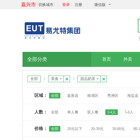
嘉兴市
[
]
|
|
切换城市
登录
注册
微信版
全部分类
首页
外卖
全部
美食
甜品奶茶
区域：
全部
嘉善县
南湖区
秀洲区
海盐县
人数：
全部
单人餐
双人餐
3-4人
5-6人
价格：
全部
20元以下
20-50元
50-80元
80-