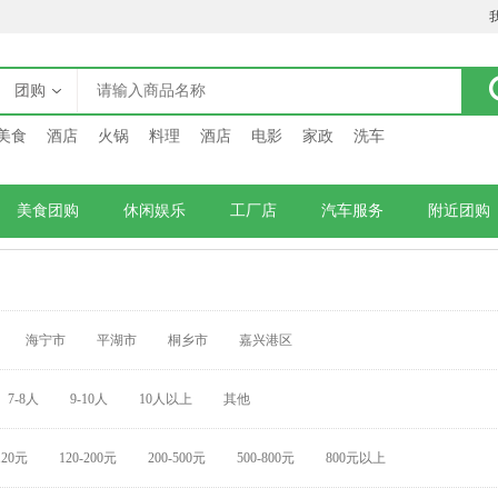
团购
美食
酒店
火锅
料理
酒店
电影
家政
洗车
美食团购
休闲娱乐
工厂店
汽车服务
附近团购
海宁市
平湖市
桐乡市
嘉兴港区
7-8人
9-10人
10人以上
其他
120元
120-200元
200-500元
500-800元
800元以上