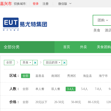
嘉兴市
[
]
|
|
切换城市
登录
注册
微信版
团购
美食
酒
全部分类
首页
外卖
美食团购
全部
美食
甜品奶茶
区域：
全部
嘉善县
南湖区
秀洲区
海盐县
海宁市
人数：
全部
单人餐
双人餐
3-4人
5-6人
7-8人
9
价格：
全部
20元以下
20-50元
50-80元
80-120元
12