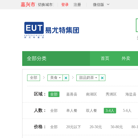
嘉兴市
[
]
|
|
切换城市
登录
注册
微信版
全部分类
首页
外卖
全部
美食
甜品奶茶
区域：
全部
嘉善县
南湖区
秀洲区
海盐县
人数：
全部
单人餐
双人餐
3-4人
5-6人
价格：
全部
20元以下
20-50元
50-80元
80-