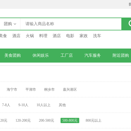
团购
美食
酒店
火锅
料理
酒店
电影
家政
洗车
美食团购
休闲娱乐
工厂店
汽车服务
附近团购
海宁市
平湖市
桐乡市
嘉兴港区
7-8人
9-10人
10人以上
其他
120元
120-200元
200-500元
500-800元
800元以上