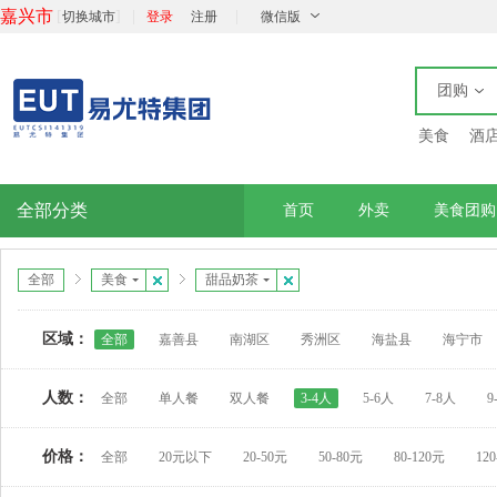
嘉兴市
[
]
|
|
切换城市
登录
注册
微信版
团购
美食
酒
全部分类
首页
外卖
美食团购
全部
美食
甜品奶茶
区域：
全部
嘉善县
南湖区
秀洲区
海盐县
海宁市
人数：
全部
单人餐
双人餐
3-4人
5-6人
7-8人
9
价格：
全部
20元以下
20-50元
50-80元
80-120元
12