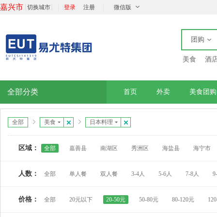
嘉兴市
[
]
|
|
切换城市
登录
注册
微信版
团购
美食
酒
全部分类
首页
外卖
美食团购
全部
美食
日本料理
区域：
全部
嘉善县
南湖区
秀洲区
海盐县
海宁市
人数：
全部
单人餐
双人餐
3-4人
5-6人
7-8人
9
价格：
全部
20元以下
20-50元
50-80元
80-120元
12