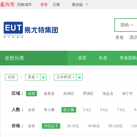
嘉兴市
[
]
|
|
切换城市
登录
注册
微信版
团购
美食
酒
全部分类
首页
外卖
美食团购
全部
美食
日本料理
区域：
全部
嘉善县
南湖区
秀洲区
海盐县
海宁市
人数：
全部
单人餐
双人餐
3-4人
5-6人
7-8人
9
价格：
全部
20元以下
20-50元
50-80元
80-120元
12