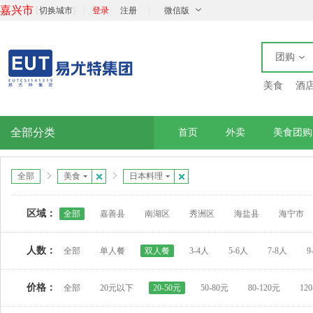
嘉兴市
[
]
|
|
切换城市
登录
注册
微信版
团购
美食
酒
全部分类
首页
外卖
美食团购
全部
美食
日本料理
区域：
全部
嘉善县
南湖区
秀洲区
海盐县
海宁市
人数：
全部
单人餐
双人餐
3-4人
5-6人
7-8人
9
价格：
全部
20元以下
20-50元
50-80元
80-120元
12