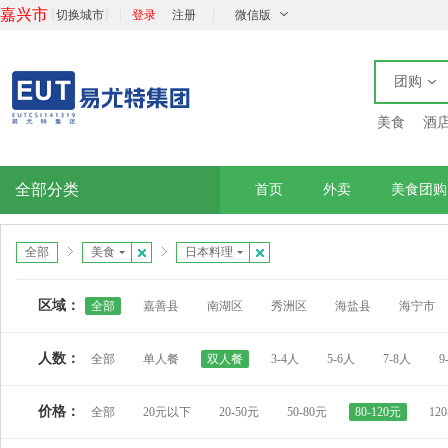
嘉兴市
[
]
|
|
切换城市
登录
注册
微信版
团购
美食
酒
全部分类
首页
外卖
美食团购
全部
美食
日本料理
区域：
全部
嘉善县
南湖区
秀洲区
海盐县
海宁市
人数：
全部
单人餐
双人餐
3-4人
5-6人
7-8人
9
价格：
全部
20元以下
20-50元
50-80元
80-120元
12