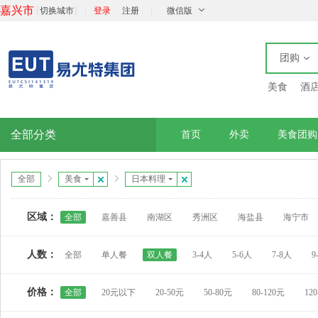
嘉兴市
[
]
|
|
切换城市
登录
注册
微信版
团购
美食
酒
全部分类
首页
外卖
美食团购
全部
美食
日本料理
区域：
全部
嘉善县
南湖区
秀洲区
海盐县
海宁市
人数：
全部
单人餐
双人餐
3-4人
5-6人
7-8人
9
价格：
全部
20元以下
20-50元
50-80元
80-120元
12