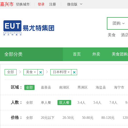
嘉兴市
[
]
|
|
切换城市
登录
注册
微信版
团购
美食
酒
全部分类
首页
外卖
美食团购
全部
美食
日本料理
区域：
全部
嘉善县
南湖区
秀洲区
海盐县
海宁市
人数：
全部
单人餐
双人餐
3-4人
5-6人
7-8人
9
价格：
全部
20元以下
20-50元
50-80元
80-120元
12