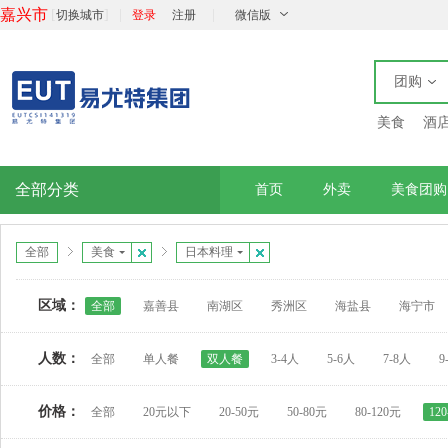
嘉兴市
[
]
|
|
切换城市
登录
注册
微信版
团购
美食
酒
全部分类
首页
外卖
美食团购
全部
美食
日本料理
区域：
全部
嘉善县
南湖区
秀洲区
海盐县
海宁市
人数：
全部
单人餐
双人餐
3-4人
5-6人
7-8人
9
价格：
全部
20元以下
20-50元
50-80元
80-120元
12