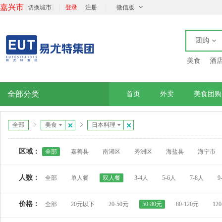
嘉兴市
[
]
|
|
切换城市
登录
注册
微信版
团购
美食
酒
全部分类
首页
外卖
美食团购
全部
美食
日本料理
区域：
全部
嘉善县
南湖区
秀洲区
海盐县
海宁市
人数：
全部
单人餐
双人餐
3-4人
5-6人
7-8人
9
价格：
全部
20元以下
20-50元
50-80元
80-120元
12