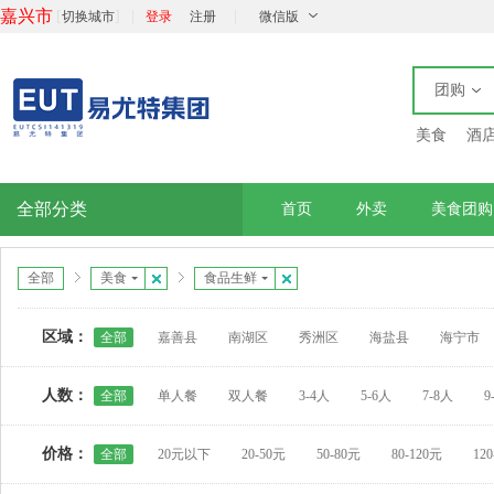
嘉兴市
[
]
|
|
切换城市
登录
注册
微信版
团购
美食
酒
全部分类
首页
外卖
美食团购
全部
美食
食品生鲜
区域：
全部
嘉善县
南湖区
秀洲区
海盐县
海宁市
人数：
全部
单人餐
双人餐
3-4人
5-6人
7-8人
9
价格：
全部
20元以下
20-50元
50-80元
80-120元
12