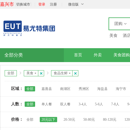
嘉兴市
[
]
|
|
切换城市
登录
注册
微信版
团购
美食
酒
全部分类
首页
外卖
美食团购
全部
美食
食品生鲜
区域：
全部
嘉善县
南湖区
秀洲区
海盐县
海宁市
人数：
全部
单人餐
双人餐
3-4人
5-6人
7-8人
9
价格：
全部
20元以下
20-50元
50-80元
80-120元
12