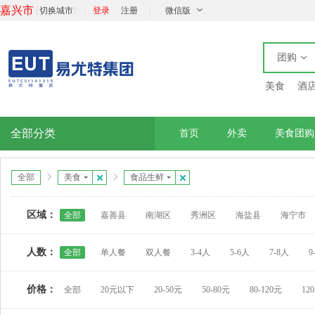
嘉兴市
[
]
|
|
切换城市
登录
注册
微信版
团购
美食
酒
全部分类
首页
外卖
美食团购
全部
美食
食品生鲜
区域：
全部
嘉善县
南湖区
秀洲区
海盐县
海宁市
人数：
全部
单人餐
双人餐
3-4人
5-6人
7-8人
9
价格：
全部
20元以下
20-50元
50-80元
80-120元
12