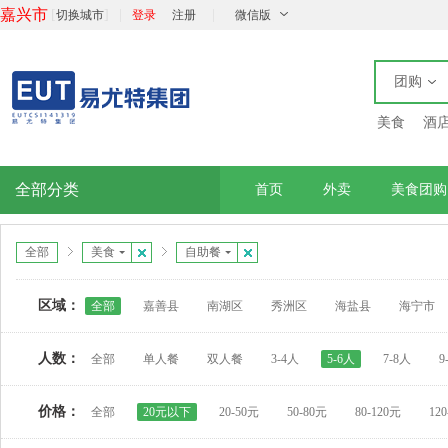
嘉兴市
[
]
|
|
切换城市
登录
注册
微信版
团购
美食
酒
全部分类
首页
外卖
美食团购
全部
美食
自助餐
区域：
全部
嘉善县
南湖区
秀洲区
海盐县
海宁市
人数：
全部
单人餐
双人餐
3-4人
5-6人
7-8人
9
价格：
全部
20元以下
20-50元
50-80元
80-120元
12